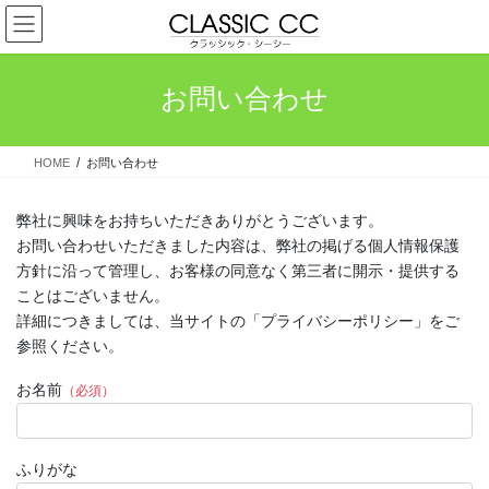
コ
ナ
ン
ビ
テ
ゲ
ン
ー
お問い合わせ
ツ
シ
へ
ョ
ス
ン
HOME
お問い合わせ
キ
に
ッ
移
プ
動
弊社に興味をお持ちいただきありがとうございます。
お問い合わせいただきました内容は、弊社の掲げる個人情報保護
方針に沿って管理し、お客様の同意なく第三者に開示・提供する
ことはございません。
詳細につきましては、当サイトの「プライバシーポリシー」をご
参照ください。
お名前
（必須）
ふりがな